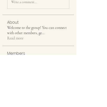
Write a comment...
About
Welcome to the group! You can connect
with other members, ge
...
Read more
Members
Emily Johnson
Follow
Linus Espinosa
Follow
Aventurine Le
Follow
Seeta Sathe
Follow
colemonsedfdrge
Follow
colemonsedfdrge