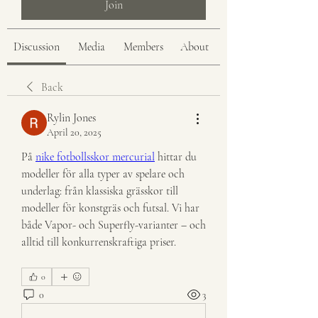
Join
Discussion
Media
Members
About
Back
Rylin Jones
April 20, 2025
På 
nike fotbollsskor mercurial
 hittar du 
modeller för alla typer av spelare och 
underlag: från klassiska grässkor till 
modeller för konstgräs och futsal. Vi har 
både Vapor- och Superfly-varianter – och 
alltid till konkurrenskraftiga priser.
0
0
3