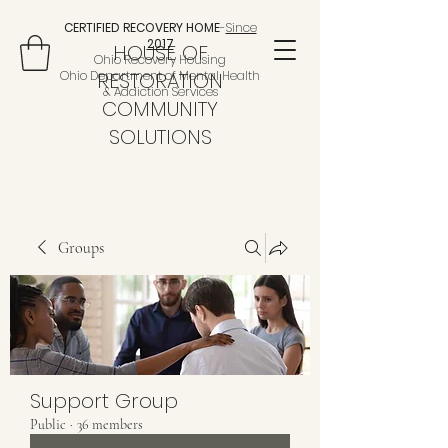
CERTIFIED RECOVERY HOME
-
Since
2017
HOUSE OF
Ohio Recovery Housing
Ohio Department of Mental Health
RESTORATION
& Addiction Services
COMMUNITY
SOLUTIONS
Groups
Support Group
Public
·
36 members