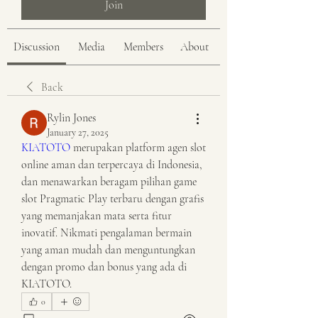
Join
Discussion
Media
Members
About
Back
Rylin Jones
January 27, 2025
KIATOTO
 merupakan platform agen slot 
online aman dan terpercaya di Indonesia, 
dan menawarkan beragam pilihan game 
slot Pragmatic Play terbaru dengan grafis 
yang memanjakan mata serta fitur 
inovatif. Nikmati pengalaman bermain 
yang aman mudah dan menguntungkan 
dengan promo dan bonus yang ada di 
KIATOTO.
0