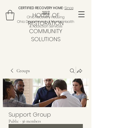
CERTIFIED RECOVERY HOME
-
Since
2017
HOUSE OF
Ohio Recovery Housing
Ohio Department of Mental Health
RESTORATION
& Addiction Services
COMMUNITY
SOLUTIONS
Groups
Support Group
Public
·
36 members